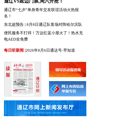
会公交专线来了
通辽市气象台发布冰雹橙色预警
通辽VS延边门票,周六开抢！
通辽市“七夕”单身青年交友联谊活动火热报
名！
东北超预告 | 8月8日通辽队客场对阵哈尔滨队
便民服务不打烊！万达红蓝小屋火了！热水充
电AED全免费
每日听新闻 |
2026年8月6日通达号·早知道