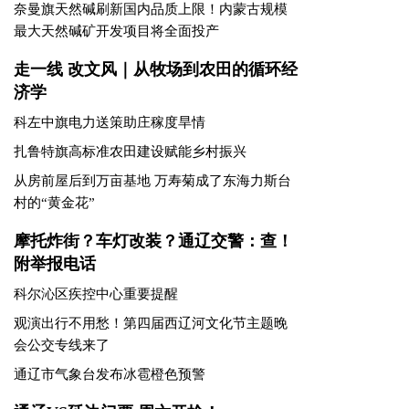
奇·达楞太在主城区调研城市更新和精细化管理
工作
述评丨以苏东坡的视角看通辽
奈曼旗天然碱刷新国内品质上限！内蒙古规模
最大天然碱矿开发项目将全面投产
走一线 改文风｜从牧场到农田的循环经
济学
科左中旗电力送策助庄稼度旱情
扎鲁特旗高标准农田建设赋能乡村振兴
从房前屋后到万亩基地 万寿菊成了东海力斯台
村的“黄金花”
摩托炸街？车灯改装？通辽交警：查！
附举报电话
科尔沁区疾控中心重要提醒​
观演出行不用愁！第四届西辽河文化节主题晚