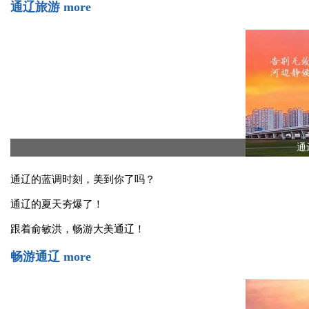
开票预告｜5月23日东北超联赛 长春VS通辽 客队专属票正式开售
2026年卡尔美·大商 东北超新闻发布会举行 四省区八城联动 5月2
通辽旅游
more
通
通辽的蓝调时刻，美到你了吗？