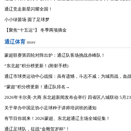
一个全国冠军！两个季军！
通辽姑娘红艳斩获全国冠军！
通辽市特殊教育学校听障学生金志强在自治区残疾人冰雪运动挑
通辽竞走新星闪耀全国！
小小绿茵场 圆了足球梦
【聚焦“十五运”】 冬季两项摘金
通辽体育
more
蒙超联赛第四轮对阵出炉：通辽队客场挑战赤峰队！
“东北超”积分榜更新！(附射手榜)
通辽市球类运动中心战报：虽有遗憾，斗志不减；为城而战，血