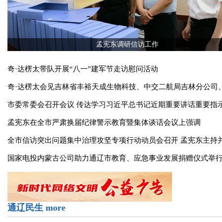
孟宪东调研信访工作
奇·达楞太带队开展“八一”建军节走访慰问活动
奇·达楞太会见吉林省丰裕天成生物科技、中交二航局吉林分公司
市委常委会召开会议 传达学习习近平总书记近期重要讲话重要指示
孟宪东在全市严肃换届纪律警示教育暨集体谈话会议上强调
全市信访突出问题集中治理攻坚专项行动动员会召开 孟宪东主持