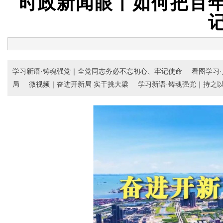
时政新闻眼丨如何把百
学习新语·铸魂强党｜全党同志务必不忘初心、牢记使命
看图学习
局
微视频｜奋进开新局 实干挑大梁
学习新语·铸魂强党｜持之