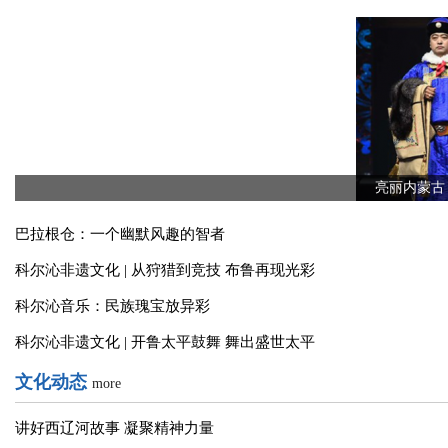
关于召开《通辽市肉牛种源管理条例（草案）》立法听证会的公
文化专题
more
亮丽内蒙古
巴拉根仓：一个幽默风趣的智者
科尔沁非遗文化 | 从狩猎到竞技 布鲁再现光彩