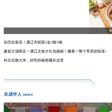
瞰中国丨内蒙古通辽：旷野生花
美味通辽
more
创历史新高！通辽市斩获2金3银5铜
蒙超主场限定！通辽文旅大礼包揭秘！藏着一整个草原的惊喜~
科左后旗大米，好吃的秘密藏在这里