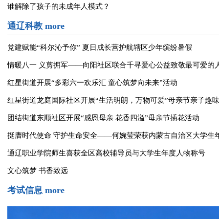
霍林郭勒市：厚植法治沃土 照亮未成年人成长路
八部门明确未成年人用户数量巨大的网络平台服务提供者认定标
一文读懂涉未成年人民事案件工作指引
“法治+心理”护航未成年人向阳成长
谁解除了孩子的未成年人模式？
通辽科教
more
党建赋能“科尔沁予你” 夏日成长营护航辖区少年缤纷暑假
情暖八一 义剪拥军——向阳社区联合千寻爱心公益致敬最可爱的
红星街道开展“多彩六一欢乐汇 童心筑梦向未来”活动
红星街道龙庭国际社区开展“生活明朗，万物可爱”母亲节亲子趣
团结街道东顺社区开展“感恩母亲 花香四溢”母亲节插花活动
挺膺时代使命 守护生命安全——何婉莹荣获内蒙古自治区大学生