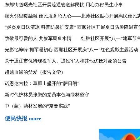
国家电投内蒙古公司助力通辽市教育、应急事业发展捐赠仪式举
通辽民生
more
东郊街道曙光社区开展疏通管道解民忧 用心办好民生小事
烟火邻里暖融融 便民服务沁人心——北苑社区贴心开展惠民便民
“炎炎夏日送清凉 科普防暑护安康” 西顺社区开展夏日防暑降温宣
致敬最可爱的人 共叙军民鱼水情——红胜社区开展“八一”建军节
光影忆峥嵘 拥军暖初心 西顺社区开展庆“八一”红色观影主题活动
关于通辽市优待现役军人、退役军人和其他优抚对象的公告
超越血缘的父爱（报告文学）
诺恩达古拉：草原上盛开的“萨日朗”