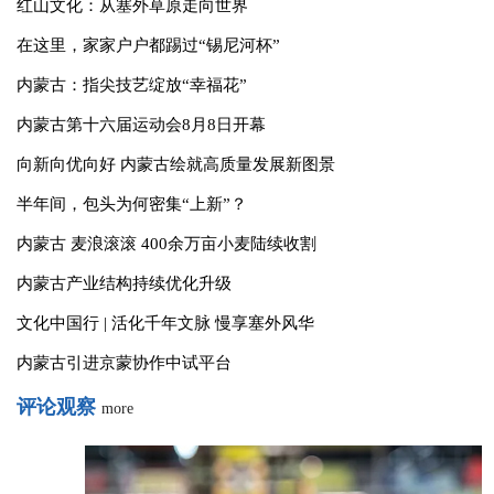
时政画说丨潮起浦江
从这些数据，看见美丽中国
内蒙古新闻
more
自治区党政领导参加“八一”军事日活动 王伟中讲话 包钢时光辉刘
红山文化：从塞外草原走向世界
在这里，家家户户都踢过“锡尼河杯”
内蒙古：指尖技艺绽放“幸福花”
内蒙古第十六届运动会8月8日开幕
向新向优向好 内蒙古绘就高质量发展新图景
半年间，包头为何密集“上新”？
内蒙古 麦浪滚滚 400余万亩小麦陆续收割
内蒙古产业结构持续优化升级