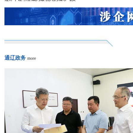
短评丨绘就民族团结同心圆
短评丨“悦购”盛宴燃动通辽烟火
短评丨让小农户接轨“大农业”
短评丨让通辽大地的底色更绿
短评丨让书香成为最动人的城市气质
通辽政务
more