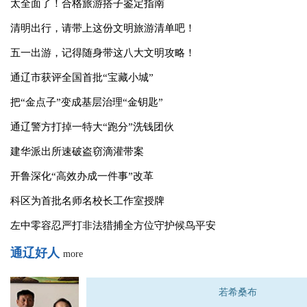
开鲁县：请茶论理 以医暖心
志愿服务作表率 环境整治我先行
铸爱十年 照亮困境儿童追梦路
文明播报
more
太全面了！合格旅游搭子鉴定指南
清明出行，请带上这份文明旅游清单吧！
五一出游，记得随身带这八大文明攻略！
通辽市获评全国首批“宝藏小城”
把“金点子”变成基层治理“金钥匙”
通辽警方打掉一特大“跑分”洗钱团伙
建华派出所速破盗窃滴灌带案
开鲁深化“高效办成一件事”改革