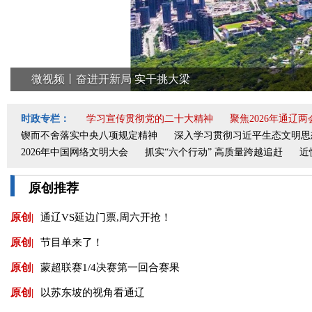
透视“十五五”开局之年各省份经济半年报
时政专栏：
学习宣传贯彻党的二十大精神
聚焦2026年通辽两
锲而不舍落实中央八项规定精神
深入学习贯彻习近平生态文明思
2026年中国网络文明大会
抓实“六个行动” 高质量跨越追赶
近
原创推荐
原创|
通辽VS延边门票,周六开抢！
原创|
节目单来了！