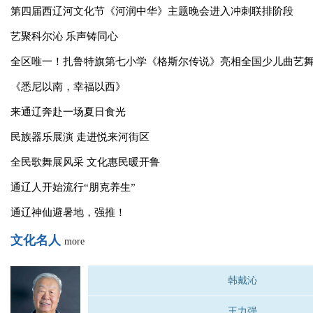
科尔沁音乐：民族瑰宝放异彩
科尔沁非遗文化 | 开鲁太平鼓舞 舞出盛世太平
文化动态
more
讲好西辽河故事 凝聚精神力量
第四届西辽河文化节《河润中华》主题晚会进入冲刺联排阶段
艺聚科尔沁 乐声铸同心
全区唯一！扎鲁特旗第七小学《格斯尔传说》亮相全国少儿曲艺
《悉尼以南，幸福以西》
来通辽奔赴一场夏日食光
民族器乐展演 走进悦来河街区
全民歌舞展风采 文化惠民暖开鲁
通辽人开始流行“朋克养生”