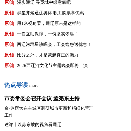
原创|
蒙超联赛1/4决赛第一回合赛果
原创|
以苏东坡的视角看通辽
原创|
漫步通辽 寻觅城中绿意氧吧
原创|
群星齐聚通辽奥体 职工购票享优惠
原创|
用1米视角看，通辽原来是这样的
原创|
一份互助保障，一份坚实依靠！
原创|
西辽河群星演唱会，工会给您送优惠！
原创|
比分之外，才是蒙超真正的魅力
原创|
2026西辽河文化节主题晚会即将上演
热点导读
more
市委常委会召开会议 孟宪东主持