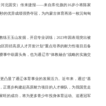
4站·河北固安）传来捷报——来自库伦旗的16岁小将陈家
38秒的优异成绩强势夺冠，为内蒙古体育再添一枚沉甸甸
校教练王玉山发掘，开启专业训练；2023年因表现突出被
治区田径高原人才开发计划”重点培养的耐力性项目后备
赛事中崭露头角，也为通辽市“体教融合”战略的实施交
更凸显了通辽体育事业的发展活力。近年来，通过“基
式，正逐步构建起高原耐力项目的人才梯队，为我国竞走
家旺的成功，将为更多青少年投身体育运动、追逐冠军