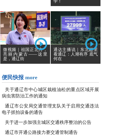
学！
通达主播说｜东北超里
微视频｜祖国正北方，
看通辽：人潮有序 底气
亮丽内蒙古——这里
何在
是，通辽街
便民快报
more
关于通辽市中心城区栽植油松的重点区域开展
病虫害防治工作的通知
通辽市公安局交通管理支队关于启用交通违法
电子抓拍设备的通告
关于进一步加强主城区交通秩序整治的公告
通辽市开通公路接力赛交通管制通告