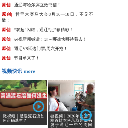
原创|
通辽与哈尔滨互致书信！
原创|
哲里木赛马大会8月16—18日，不见不
散！
原创|
“双超”闪耀，通辽“足”够精彩！
原创|
央视新闻喊话：走～哪凉快哪待着去！
原创|
通辽VS延边门票,周六开抢！
原创|
节目单来了！
视频快讯
more
微视频丨遭遇泥石流如
微视频丨2026年全国军
何正确逃生？
校首封本科录取通知书
属于通辽一中的周同