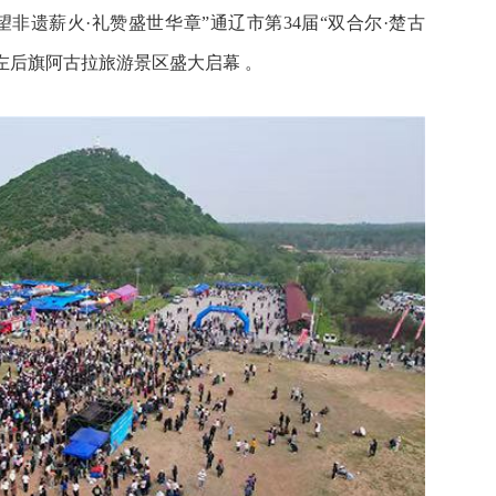
非遗薪火·礼赞盛世华章”通辽市第34届“双合尔·楚古
在科左后旗阿古拉旅游景区盛大启幕 。