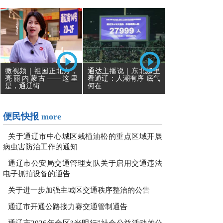
通达主播说｜东北超里
微视频｜祖国正北方，
看通辽：人潮有序 底气
亮丽内蒙古——这里
何在
是，通辽街
便民快报
more
关于通辽市中心城区栽植油松的重点区域开展
病虫害防治工作的通知
通辽市公安局交通管理支队关于启用交通违法
电子抓拍设备的通告
关于进一步加强主城区交通秩序整治的公告
通辽市开通公路接力赛交通管制通告
通辽市2026年全区“光明行”社会公益活动的公