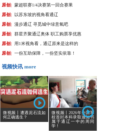
原创|
蒙超联赛1/4决赛第一回合赛果
原创|
以苏东坡的视角看通辽
原创|
漫步通辽 寻觅城中绿意氧吧
原创|
群星齐聚通辽奥体 职工购票享优惠
原创|
用1米视角看，通辽原来是这样的
原创|
一份互助保障，一份坚实依靠！
视频快讯
more
微视频丨遭遇泥石流如
微视频丨2026年全国军
何正确逃生？
校首封本科录取通知书
属于通辽一中的周同
学！