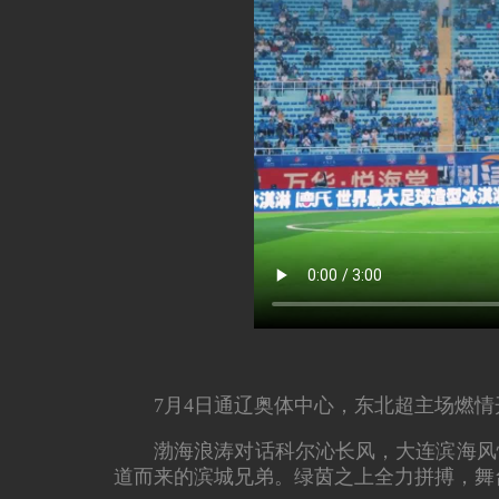
7月4日通辽奥体中心，东北超主场燃
渤海浪涛对话科尔沁长风，大连滨海风
道而来的滨城兄弟。绿茵之上全力拼搏，舞