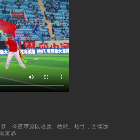
逐梦，今夜草原以哈达、牧歌、热忱，回馈远
海画卷。