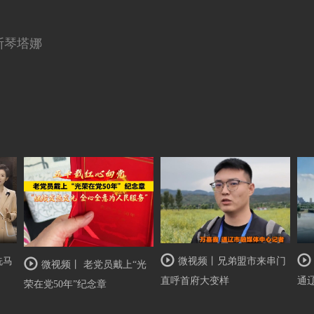
斯琴塔娜
微视频丨兄弟盟市来串门
洗马
微视频丨 老党员戴上“光
直呼首府大变样
通
荣在党50年”纪念章