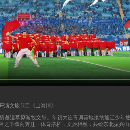
情开演文旅节目《山海情》。
情邂逅草原游牧文脉。年初大连青训基地接纳通辽少年
台之下双向奔赴，体育搭桥，文旅相融，共绘东北振兴山