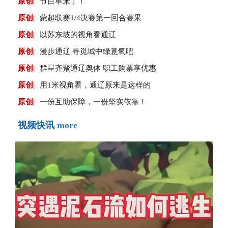
原创|
节目单来了！
原创|
蒙超联赛1/4决赛第一回合赛果
原创|
以苏东坡的视角看通辽
原创|
漫步通辽 寻觅城中绿意氧吧
原创|
群星齐聚通辽奥体 职工购票享优惠
原创|
用1米视角看，通辽原来是这样的
原创|
一份互助保障，一份坚实依靠！
视频快讯
more