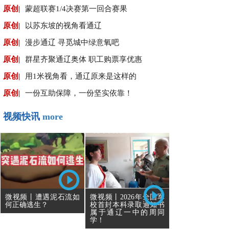
原创|
蒙超联赛1/4决赛第一回合赛果
原创|
以苏东坡的视角看通辽
原创|
漫步通辽 寻觅城中绿意氧吧
原创|
群星齐聚通辽奥体 职工购票享优惠
原创|
用1米视角看，通辽原来是这样的
原创|
一份互助保障，一份坚实依靠！
视频快讯
more
微视频丨遭遇泥石流如
微视频丨2026年全国军
何正确逃生？
校首封本科录取通知书
属于通辽一中的周同
学！