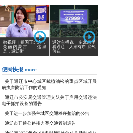
通达主播说｜东北超里
微视频｜祖国正北方，
看通辽：人潮有序 底气
亮丽内蒙古——这里
何在
是，通辽街
便民快报
more
关于通辽市中心城区栽植油松的重点区域开展
病虫害防治工作的通知
通辽市公安局交通管理支队关于启用交通违法
电子抓拍设备的通告
关于进一步加强主城区交通秩序整治的公告
通辽市开通公路接力赛交通管制通告
通辽市2026年全区“光明行”社会公益活动的公