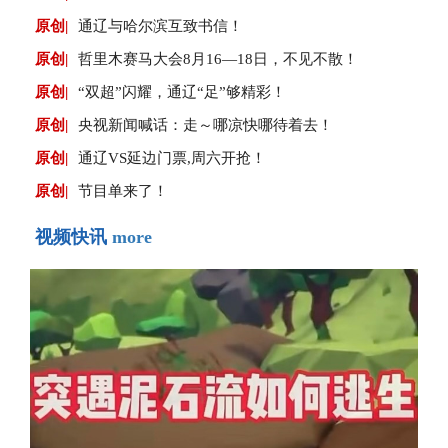
原创|
通辽与哈尔滨互致书信！
原创|
哲里木赛马大会8月16—18日，不见不散！
原创|
“双超”闪耀，通辽“足”够精彩！
原创|
央视新闻喊话：走～哪凉快哪待着去！
原创|
通辽VS延边门票,周六开抢！
原创|
节目单来了！
视频快讯
more