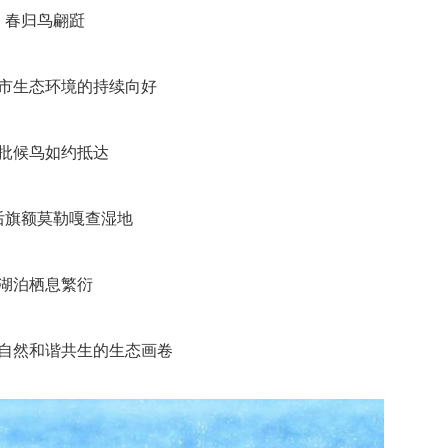
春归鸟翩跹
市生态环境的持续向好
批候鸟如约抵达
后旗额莫勒嘎查湿地
湖泊栖息繁衍
自然和谐共生的生态画卷