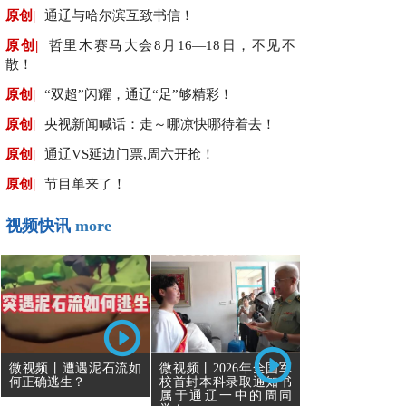
原创|
通辽与哈尔滨互致书信！
原创|
哲里木赛马大会8月16—18日，不见不
散！
原创|
“双超”闪耀，通辽“足”够精彩！
原创|
央视新闻喊话：走～哪凉快哪待着去！
原创|
通辽VS延边门票,周六开抢！
原创|
节目单来了！
视频快讯
more
微视频丨遭遇泥石流如
微视频丨2026年全国军
何正确逃生？
校首封本科录取通知书
属于通辽一中的周同