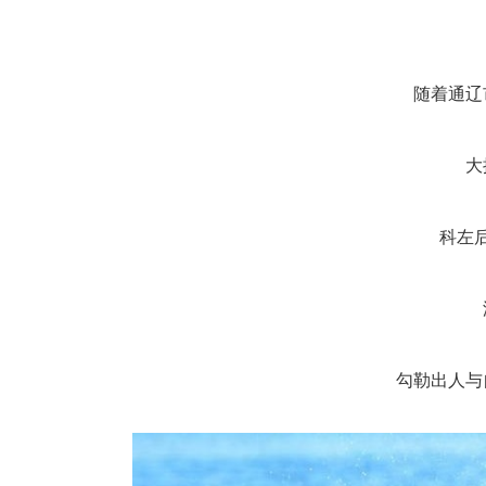
随着通辽
大
科左
勾勒出人与