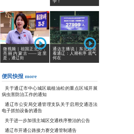
学！
通达主播说｜东北超里
微视频｜祖国正北方，
看通辽：人潮有序 底气
亮丽内蒙古——这里
何在
是，通辽街
便民快报
more
关于通辽市中心城区栽植油松的重点区域开展
病虫害防治工作的通知
通辽市公安局交通管理支队关于启用交通违法
电子抓拍设备的通告
关于进一步加强主城区交通秩序整治的公告
通辽市开通公路接力赛交通管制通告