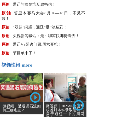
原创|
通辽与哈尔滨互致书信！
原创|
哲里木赛马大会8月16—18日，不见不
散！
原创|
“双超”闪耀，通辽“足”够精彩！
原创|
央视新闻喊话：走～哪凉快哪待着去！
原创|
通辽VS延边门票,周六开抢！
原创|
节目单来了！
视频快讯
more
微视频丨遭遇泥石流如
微视频丨2026年全国军
何正确逃生？
校首封本科录取通知书
属于通辽一中的周同