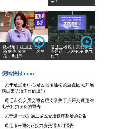
学！
通达主播说｜东北超里
微视频｜祖国正北方，
看通辽：人潮有序 底气
亮丽内蒙古——这里
何在
是，通辽街
便民快报
more
关于通辽市中心城区栽植油松的重点区域开展
病虫害防治工作的通知
通辽市公安局交通管理支队关于启用交通违法
电子抓拍设备的通告
关于进一步加强主城区交通秩序整治的公告
通辽市开通公路接力赛交通管制通告