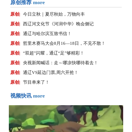
原创推荐
more
原创|
今日立秋｜夏尽秋始，万物向丰
原创|
西辽河文化节《河润中华》晚会侧记
原创|
通辽与哈尔滨互致书信！
原创|
哲里木赛马大会8月16—18日，不见不散！
原创|
“双超”闪耀，通辽“足”够精彩！
原创|
央视新闻喊话：走～哪凉快哪待着去！
原创|
通辽VS延边门票,周六开抢！
原创|
节目单来了！
视频快讯
more