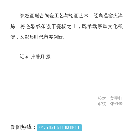
瓷板画融合陶瓷工艺与绘画艺术，经高温窑火淬
炼，将色彩线条凝于瓷板之上，既承载厚重文化积
淀，又彰显时代审美创新。
记者 张馨月 摄
校对：姜宇虹
审核：张剑锋
新闻热线：
0475-8218711 8218681