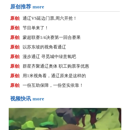
原创推荐
more
原创|
通辽VS延边门票,周六开抢！
原创|
节目单来了！
原创|
蒙超联赛1/4决赛第一回合赛果
原创|
以苏东坡的视角看通辽
原创|
漫步通辽 寻觅城中绿意氧吧
原创|
群星齐聚通辽奥体 职工购票享优惠
原创|
用1米视角看，通辽原来是这样的
原创|
一份互助保障，一份坚实依靠！
视频快讯
more