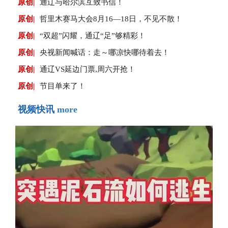
原创|
通辽与哈尔滨互致书信！
原创|
哲里木赛马大会8月16—18日，不见不散！
原创|
“双超”闪耀，通辽“足”够精彩！
原创|
央视新闻喊话：走～哪凉快哪待着去！
原创|
通辽VS延边门票,周六开抢！
原创|
节目单来了！
视频快讯
more