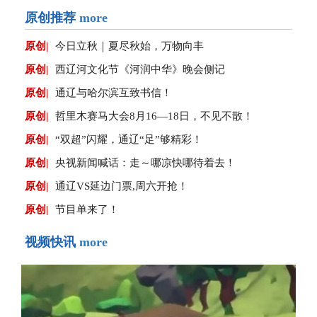
原创推荐
more
原创|
今日立秋｜夏尽秋始，万物向丰
原创|
西辽河文化节《河润中华》晚会侧记
原创|
通辽与哈尔滨互致书信！
原创|
哲里木赛马大会8月16—18日，不见不散！
原创|
“双超”闪耀，通辽“足”够精彩！
原创|
央视新闻喊话：走～哪凉快哪待着去！
原创|
通辽VS延边门票,周六开抢！
原创|
节目单来了！
视频快讯
more