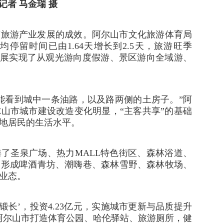
记者 马金瑞 摄
市旅游产业发展的成效。阿尔山市文化旅游体育局
均停留时间已由1.64天增长到2.5天，旅游旺季
业发展实现了从观光游向度假游、景区游向全域游、
只能看到城中一条油路，以及路两侧的土房子。”阿
山市城市建设改造变化明显，“主客共享”的基础
地居民的生活水平。
缮了圣泉广场、热力MALL特色街区、森林浴道、
，形成啤酒青坊、潮嗨巷、森林雪野、森林牧场、
业态。
锻长’，投资4.23亿元，实施城市更新与品质提升
，阿尔山市打造体育公园、哈伦驿站、旅游厕所，健