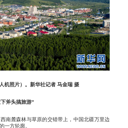
人机照片）。新华社记者 马金瑞 摄
放下斧头搞旅游”
上西南麓森林与草原的交错带上，中国北疆万里边
的一方轮廓。