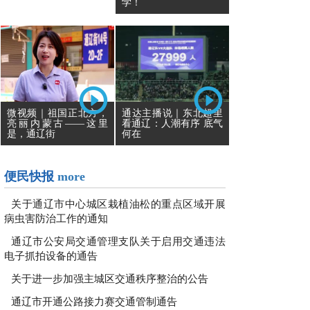
学！
通达主播说｜东北超里
微视频｜祖国正北方，
看通辽：人潮有序 底气
亮丽内蒙古——这里
何在
是，通辽街
便民快报
more
关于通辽市中心城区栽植油松的重点区域开展
病虫害防治工作的通知
通辽市公安局交通管理支队关于启用交通违法
电子抓拍设备的通告
关于进一步加强主城区交通秩序整治的公告
通辽市开通公路接力赛交通管制通告