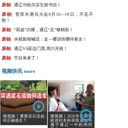
原创|
通辽与哈尔滨互致书信！
原创|
哲里木赛马大会8月16—18日，不见不
散！
原创|
“双超”闪耀，通辽“足”够精彩！
原创|
央视新闻喊话：走～哪凉快哪待着去！
原创|
通辽VS延边门票,周六开抢！
原创|
节目单来了！
视频快讯
more
微视频丨遭遇泥石流如
微视频丨2026年全国军
何正确逃生？
校首封本科录取通知书
属于通辽一中的周同