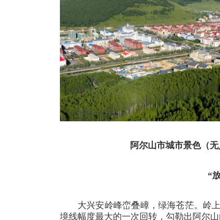
阿尔山市城市景色（无
“
大兴安岭峰峦叠嶂，绿海苍茫。岭
境线幅度最大的一次回转，勾勒出阿尔山