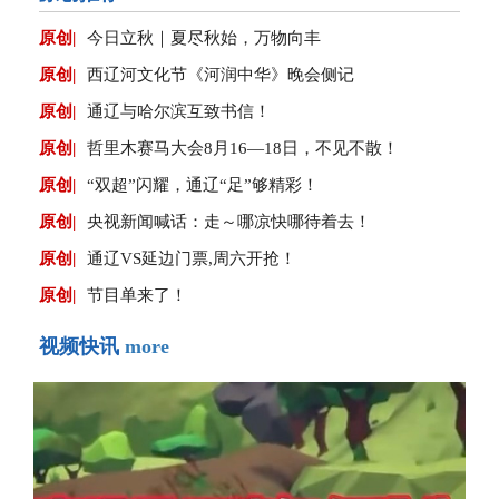
原创|
今日立秋｜夏尽秋始，万物向丰
原创|
西辽河文化节《河润中华》晚会侧记
原创|
通辽与哈尔滨互致书信！
原创|
哲里木赛马大会8月16—18日，不见不散！
原创|
“双超”闪耀，通辽“足”够精彩！
原创|
央视新闻喊话：走～哪凉快哪待着去！
原创|
通辽VS延边门票,周六开抢！
原创|
节目单来了！
视频快讯
more