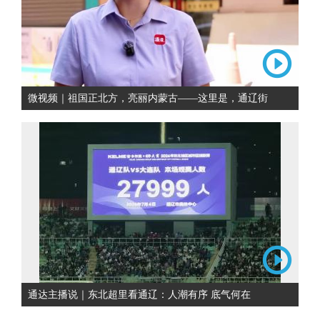
微视频｜祖国正北方，亮丽内蒙古——这里是，通辽街
通达主播说｜东北超里看通辽：人潮有序 底气何在