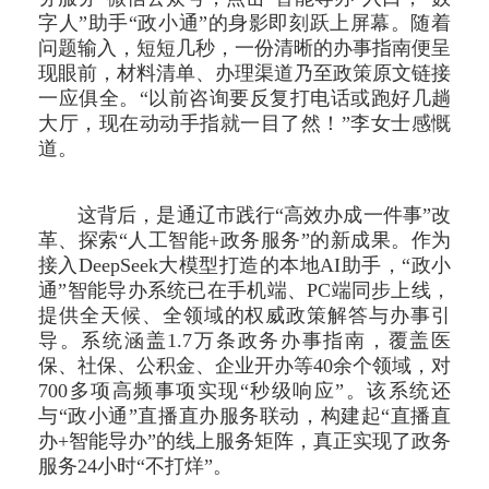
字人”助手“政小通”的身影即刻跃上屏幕。随着
问题输入，短短几秒，一份清晰的办事指南便呈
现眼前，材料清单、办理渠道乃至政策原文链接
一应俱全。“以前咨询要反复打电话或跑好几趟
大厅，现在动动手指就一目了然！”李女士感慨
道。
这背后，是通辽市践行“高效办成一件事”改
革、探索“人工智能+政务服务”的新成果。作为
接入DeepSeek大模型打造的本地AI助手，“政小
通”智能导办系统已在手机端、PC端同步上线，
提供全天候、全领域的权威政策解答与办事引
导。系统涵盖1.7万条政务办事指南，覆盖医
保、社保、公积金、企业开办等40余个领域，对
700多项高频事项实现“秒级响应”。该系统还
与“政小通”直播直办服务联动，构建起“直播直
办+智能导办”的线上服务矩阵，真正实现了政务
服务24小时“不打烊”。