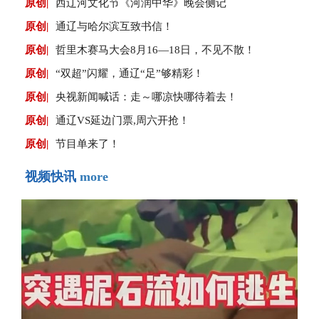
原创|
西辽河文化节《河润中华》晚会侧记
原创|
通辽与哈尔滨互致书信！
原创|
哲里木赛马大会8月16—18日，不见不散！
原创|
“双超”闪耀，通辽“足”够精彩！
原创|
央视新闻喊话：走～哪凉快哪待着去！
原创|
通辽VS延边门票,周六开抢！
原创|
节目单来了！
视频快讯
more