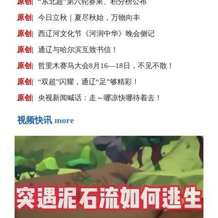
原创|
“东北超”第六轮赛果、积分榜公布
原创|
今日立秋｜夏尽秋始，万物向丰
原创|
西辽河文化节《河润中华》晚会侧记
原创|
通辽与哈尔滨互致书信！
原创|
哲里木赛马大会8月16—18日，不见不散！
原创|
“双超”闪耀，通辽“足”够精彩！
原创|
央视新闻喊话：走～哪凉快哪待着去！
视频快讯
more