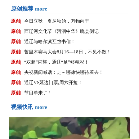
原创推荐
more
原创|
今日立秋｜夏尽秋始，万物向丰
原创|
西辽河文化节《河润中华》晚会侧记
原创|
通辽与哈尔滨互致书信！
原创|
哲里木赛马大会8月16—18日，不见不散！
原创|
“双超”闪耀，通辽“足”够精彩！
原创|
央视新闻喊话：走～哪凉快哪待着去！
原创|
通辽VS延边门票,周六开抢！
原创|
节目单来了！
视频快讯
more