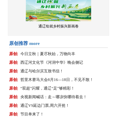
通辽绘就乡村振兴新画卷
原创推荐
more
原创|
今日立秋｜夏尽秋始，万物向丰
原创|
西辽河文化节《河润中华》晚会侧记
原创|
通辽与哈尔滨互致书信！
原创|
哲里木赛马大会8月16—18日，不见不散！
原创|
“双超”闪耀，通辽“足”够精彩！
原创|
央视新闻喊话：走～哪凉快哪待着去！
原创|
通辽VS延边门票,周六开抢！
原创|
节目单来了！