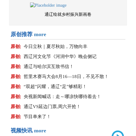
通辽绘就乡村振兴新画卷
原创推荐
more
原创|
今日立秋｜夏尽秋始，万物向丰
原创|
西辽河文化节《河润中华》晚会侧记
原创|
通辽与哈尔滨互致书信！
原创|
哲里木赛马大会8月16—18日，不见不散！
原创|
“双超”闪耀，通辽“足”够精彩！
原创|
央视新闻喊话：走～哪凉快哪待着去！
原创|
通辽VS延边门票,周六开抢！
原创|
节目单来了！
视频快讯
more