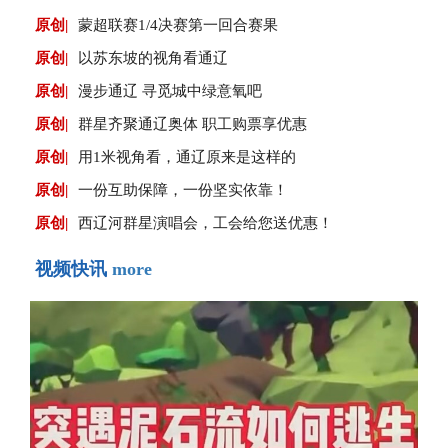
原创|
蒙超联赛1/4决赛第一回合赛果
原创|
以苏东坡的视角看通辽
原创|
漫步通辽 寻觅城中绿意氧吧
原创|
群星齐聚通辽奥体 职工购票享优惠
原创|
用1米视角看，通辽原来是这样的
原创|
一份互助保障，一份坚实依靠！
原创|
西辽河群星演唱会，工会给您送优惠！
视频快讯
more