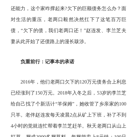
还能力，这个家咋撑起来?欠下的巨额债务怎么办？面
对生活的重压，老两口毅然决然扛下了这笔百万巨
债，“欠下的债，我们老两口还！”赵连发、李兰芝夫
妻从此开始了还债路上的漫长跋涉。
负重前行：记事本的承诺
2016年，他们老两口欠下的120万元债务合上利息
已经涨到了150万元。2018年入冬之后，53岁的李兰芝
给自己找了个新活计“羊保姆”，她收管了乡亲家的100
只羊。老伴赵连发每天凌晨2点从矿上下班，补了不到
4小时的觉就连忙帮着李兰芝赶羊。秋天老两口从山上
打草，捆成3000多捆草料，每捆能卖上8元钱；100只