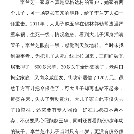
李兰芝一家原本算是查格达村的富户，她家有两
个儿子，可一场突如其来的噩耗，给了李兰芝夫妇一
锤重击。2011年，大儿子赵玉华在锡林郭勒盟遭遇严
重车祸，生死一线，情况危急。看到大儿子浑身插满
管子，李兰芝眼前一黑，感觉到天旋地转。当时未找
到肇事者，为把儿子从死亡线上拉回来，三间红砖瓦
房抵押了，600多只羊、30多头牛全部变卖了，老两口
掏空家底，又向亲戚朋友、街坊邻居借了120万元。虽
然千方百计把命保住了，可大儿子却再也站不起来，
瘫痪在床，失去了劳动能力。大儿子家自此不仅失去
了顶梁柱，还需要有专人照顾。好在儿媳妇不离不
弃，不仅要悉心照顾赵玉华，同时还要看顾仅5岁年幼
的孩子。李兰芝小儿子当时只有21岁，更没有债务偿