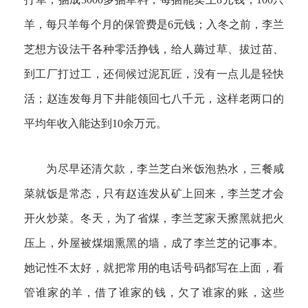
羊，每只羊每个月的保管费是6元钱；入冬之前，李兰
芝想方设法干各种零活挣钱，给人薅过草、拔过苗、
到工厂打过工，还伺候过泥瓦匠，没有一点儿是轻快
活；赵连发每月下井能领回七八千元，这样老两口的
平均年收入能达到10余万元。
为尽早还清欠款，李兰芝白米饭泡热水，三餐咸
菜就饭是常态，只有赵连发从矿上回来，李兰芝才会
开火炒菜。冬天，为了省煤，李兰芝家天擦黑就把火
压上，外屋被煤烟熏黑的墙，成了李兰芝的记事本。
她记性不太好，就把常用的电话号码都写在上面，看
管谁家的羊，借了谁家的钱，欠了谁家的账，这些