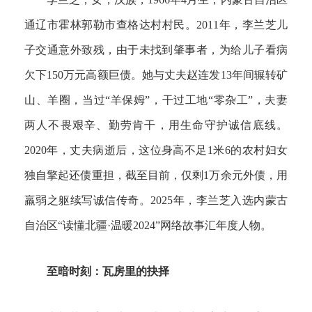
通辽市霍林郭勒市查格达村村民。2011年，李兰芝儿
子交通意外致残，由于未找到肇事者，为给儿子看病
欠下150万元高额巨债。她与丈夫赵连发13年间辗转矿
山、羊圈，当过“羊保姆”，干过工地“零杂工”，夫妻
两人不畏艰辛、勤劳肯干，用生命守护诚信底线。
2020年，丈夫病逝后，这位身高不足1米6的农村妇女
独自擎起还债重担，截至目前，仅剩1万余元外债，用
羸弱之躯续写诚信传奇。2025年，李兰芝入选内蒙古
自治区“读懂北疆·温暖2024”网络故事汇年度人物。
至暗时刻：瓦房里的抉择