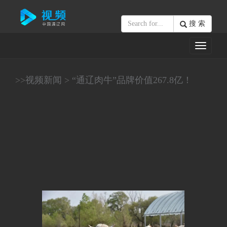
搜 索
Toggle
navigati
>>
视频新闻
>
“通辽肉牛”品牌价值267.8亿！