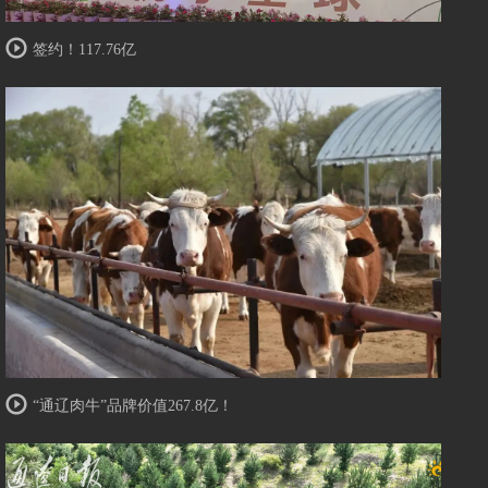
签约！117.76亿
“通辽肉牛”品牌价值267.8亿！