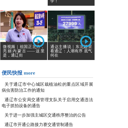
学！
通达主播说｜东北超里
微视频｜祖国正北方，
看通辽：人潮有序 底气
亮丽内蒙古——这里
何在
是，通辽街
便民快报
more
关于通辽市中心城区栽植油松的重点区域开展
病虫害防治工作的通知
通辽市公安局交通管理支队关于启用交通违法
电子抓拍设备的通告
关于进一步加强主城区交通秩序整治的公告
通辽市开通公路接力赛交通管制通告