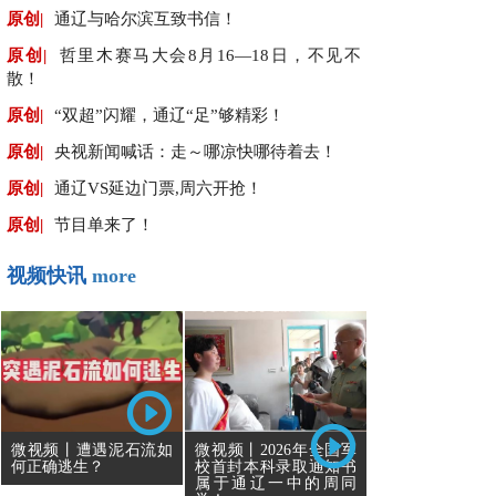
原创|
通辽与哈尔滨互致书信！
原创|
哲里木赛马大会8月16—18日，不见不
散！
原创|
“双超”闪耀，通辽“足”够精彩！
原创|
央视新闻喊话：走～哪凉快哪待着去！
原创|
通辽VS延边门票,周六开抢！
原创|
节目单来了！
视频快讯
more
微视频丨遭遇泥石流如
微视频丨2026年全国军
何正确逃生？
校首封本科录取通知书
属于通辽一中的周同