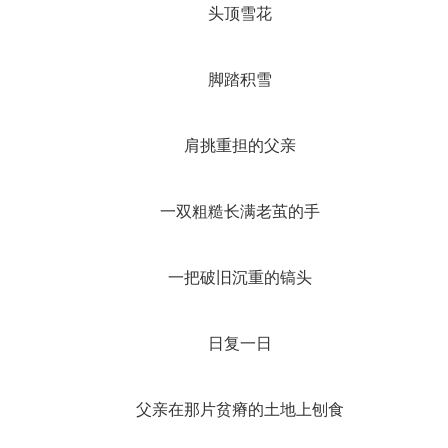
头顶雪花
脚踏积雪
肩挑重担的父亲
一双粗糙长满老茧的手
一把破旧沉重的镐头
日复一日
父亲在那片贫瘠的土地上刨食