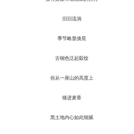
汩汩流淌
季节略显倏晃
古铜色泛起縠纹
你从一座山的高度上
矮进麦香
黑土地内心如此细腻