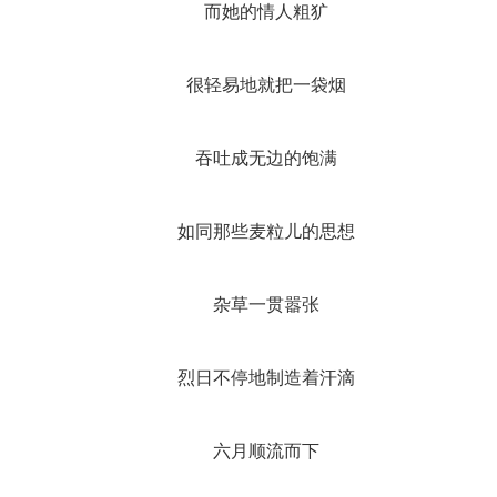
而她的情人粗犷
很轻易地就把一袋烟
吞吐成无边的饱满
如同那些麦粒儿的思想
杂草一贯嚣张
烈日不停地制造着汗滴
六月顺流而下