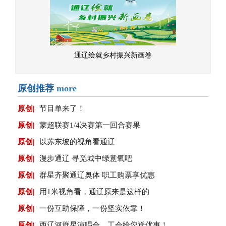
通辽绘就乡村振兴新画卷
原创推荐
more
原创|
节目单来了！
原创|
蒙超联赛1/4决赛第一回合赛果
原创|
以苏东坡的视角看通辽
原创|
漫步通辽 寻觅城中绿意氧吧
原创|
群星齐聚通辽奥体 职工购票享优惠
原创|
用1米视角看，通辽原来是这样的
原创|
一份互助保障，一份坚实依靠！
原创|
西辽河群星演唱会，工会给您送优惠！