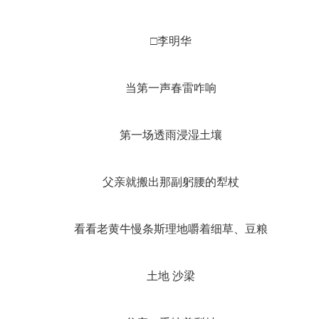
□李明华
当第一声春雷咋响
第一场透雨浸湿土壤
父亲就搬出那副躬腰的犁杖
看看老黄牛慢条斯理地嚼着细草、豆粮
土地 沙梁