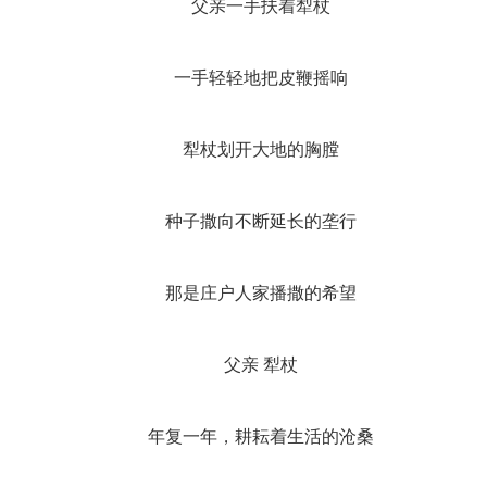
父亲一手扶着犁杖
一手轻轻地把皮鞭摇响
犁杖划开大地的胸膛
种子撒向不断延长的垄行
那是庄户人家播撒的希望
父亲 犁杖
年复一年，耕耘着生活的沧桑