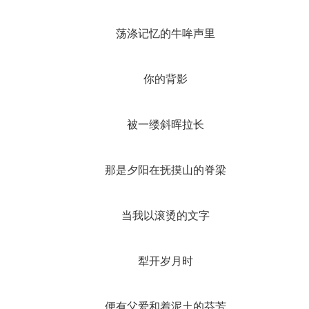
荡涤记忆的牛哞声里
你的背影
被一缕斜晖拉长
那是夕阳在抚摸山的脊梁
当我以滚烫的文字
犁开岁月时
便有父爱和着泥土的芬芳