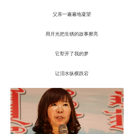
父亲一遍遍地凝望
用月光把生锈的故事擦亮
它犁开了我的梦
让泪水纵横跌宕