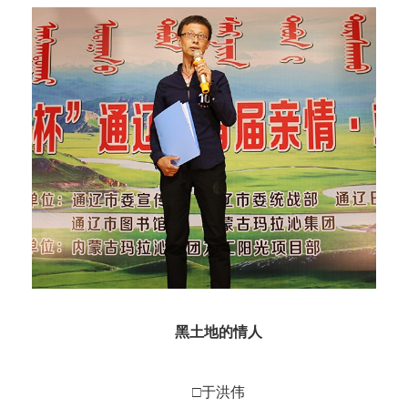
黑土地的情人
□于洪伟