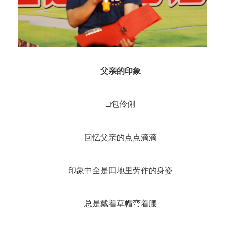
父亲的印象
□包伶俐
回忆父亲的点点滴滴
印象中全是田地里劳作的身姿
总是戴着草帽弯着腰