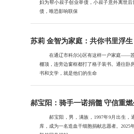
妇为帮小叔子创业举债，小叔子意外离世后留
债，唯恐影响联保
苏莉 金智为家庭：共你书里浮生
在通辽市科尔沁区有这样一户家庭——
棚顶，连旁边窗框都打了格子装书。通往卧
书和文学，就是他们的生命
郝宝阳：骑手一诺捐髓 守信重燃
郝宝阳，男，满族，1997年9月出生
库，成为一名造血干细胞捐献志愿者。2025