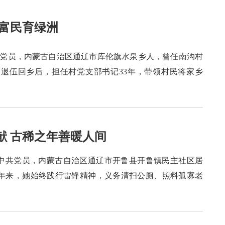
沙富民育绿洲
，中共党员，内蒙古自治区通辽市库伦旗水泉乡人，曾任南沟村
，退伍回乡后，担任村党支部书记33年，带领村民将家乡
献 古稀之年善暖人间
生，中共党员，内蒙古自治区通辽市开鲁县开鲁镇民主社区居
6年来，她始终践行雷锋精神，义务清扫公厕、照料孤寡老