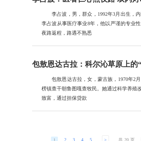
李占波，男，群众，1992年3月出生
李占波从事医疗事业8年，他以严谨的专业
夜路返程，路遇不熟悉
包敖恩达古拉：科尔沁草原上的“
包敖恩达古拉，女，蒙古族，1970年
楞镇查干朝鲁图嘎查牧民。她通过科学养殖改
致富，通过担保贷款
2
3
4
5
...
>
共
20
页
1