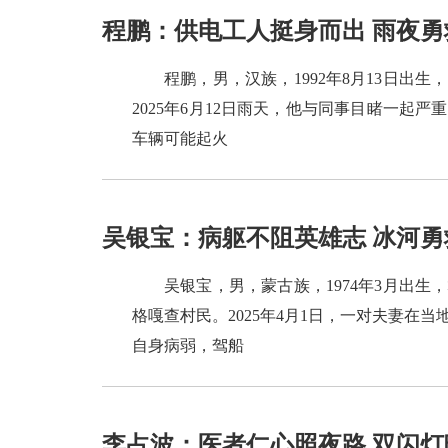
程鹏：供电工人挺身而出 雨夜
程鹏，男，汉族，1992年8月13日
2025年6月12日雨天，他与同事目睹一起
车辆可能起火
吴银宝：病躯不阻英雄志 冰河勇
吴银宝，男，蒙古族，1974年3月出
格嘎查村民。2025年4月1日，一对夫妻在
自身病弱，驾船
李占波：医者仁心照夜路 双闪灯