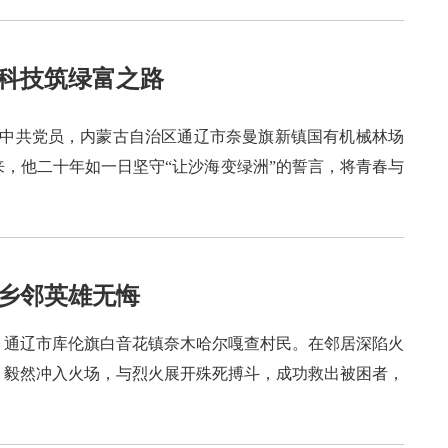
以科技筑绿富之路
生，中共党员，内蒙古自治区通辽市奈曼旗新镇国有机械林场
，他二十年如一日坚守“让沙海变绿洲”的誓言，将青春与
救乡邻英雄无悔
出生，通辽市库伦旗白音花镇奈木哈尔嘎查村民。在邻居深陷火
，毅然冲入火场，与烈火展开殊死搏斗，成功救出被困者，