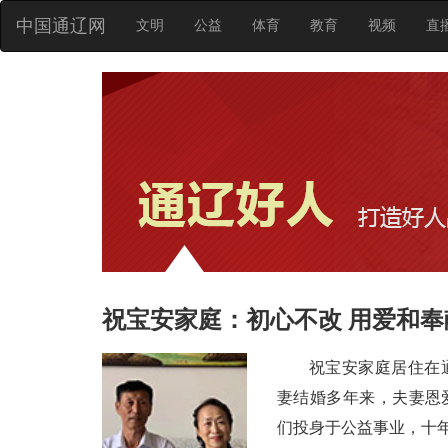
中国通辽网
文明
公益
体育
教育
视频
直
祝宝安家庭：初心不改 用爱和
祝宝安家庭居住在
妻结婚多年来，夫妻恩
们投身于公益事业，十