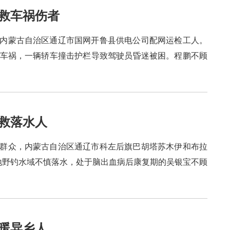
勇救车祸伤者
出生，内蒙古自治区通辽市国网开鲁县供电公司配网运检工人。
严重车祸，一辆轿车撞击护栏导致驾驶员昏迷被困。程鹏不顾
救落水人
生，群众，内蒙古自治区通辽市科左后旗巴胡塔苏木伊和布拉
当地野钓水域不慎落水，处于脑出血病后康复期的吴银宝不顾
暖异乡人