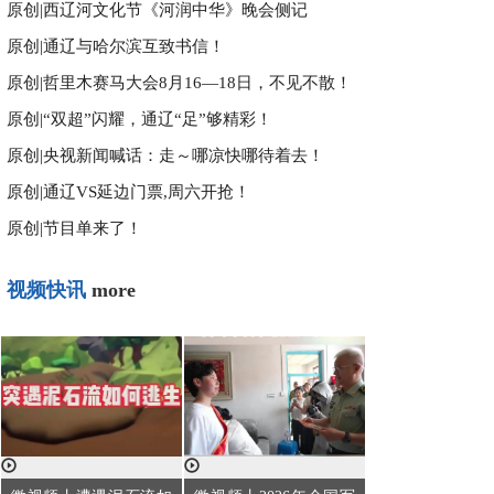
原创|
西辽河文化节《河润中华》晚会侧记
原创|
通辽与哈尔滨互致书信！
原创|
哲里木赛马大会8月16—18日，不见不散！
原创|
“双超”闪耀，通辽“足”够精彩！
原创|
央视新闻喊话：走～哪凉快哪待着去！
原创|
通辽VS延边门票,周六开抢！
原创|
节目单来了！
视频快讯
more