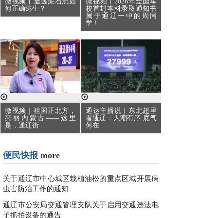
微视频丨遭遇泥石流如
微视频丨2026年全国军
何正确逃生？
校首封本科录取通知书
属于通辽一中的周同
学！
通达主播说｜东北超里
微视频｜祖国正北方，
看通辽：人潮有序 底气
亮丽内蒙古——这里
何在
是，通辽街
便民快报
more
关于通辽市中心城区栽植油松的重点区域开展病
虫害防治工作的通知
通辽市公安局交通管理支队关于启用交通违法电
子抓拍设备的通告