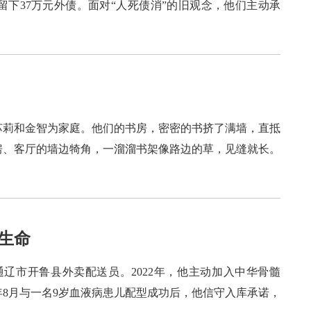
下37万元外债。面对“人死债消”的旧观念，他们主动承
苏莉和金智为家庭。他们的书房，密密的书挤了满墙，直抵
房、客厅的墙边犄角，一溜溜书架像路边的草，见缝就长。
生命
，通辽市开鲁县外卖配送员。2022年，他主动加入中华骨髓
年8月与一名9岁血液病患儿配型成功后，他信守入库承诺，