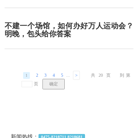
不建一个场馆，如何办好万人运动会？
明晚，包头给你答案
2
3
4
5
...
>
共
20
页
到第
1
页
新闻热线：
0475-8218711 8218681