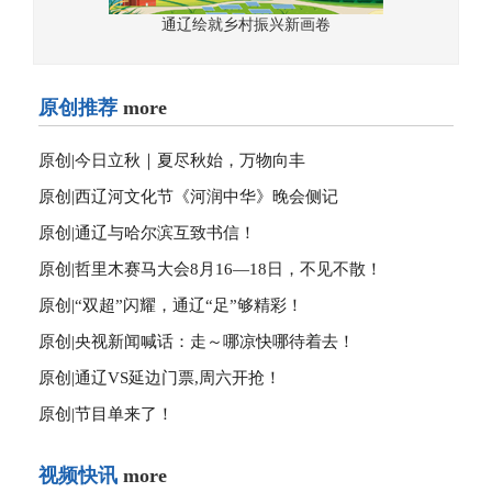
通辽绘就乡村振兴新画卷
原创推荐
more
原创|
今日立秋｜夏尽秋始，万物向丰
原创|
西辽河文化节《河润中华》晚会侧记
原创|
通辽与哈尔滨互致书信！
原创|
哲里木赛马大会8月16—18日，不见不散！
原创|
“双超”闪耀，通辽“足”够精彩！
原创|
央视新闻喊话：走～哪凉快哪待着去！
原创|
通辽VS延边门票,周六开抢！
原创|
节目单来了！
视频快讯
more