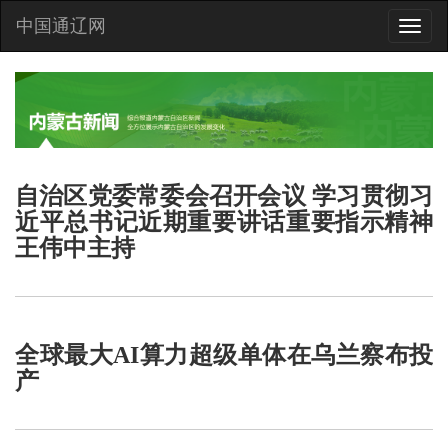
中国通辽网
Toggle
naviga
自治区党委常委会召开会议 学习贯彻习
近平总书记近期重要讲话重要指示精神
王伟中主持
全球最大AI算力超级单体在乌兰察布投
产