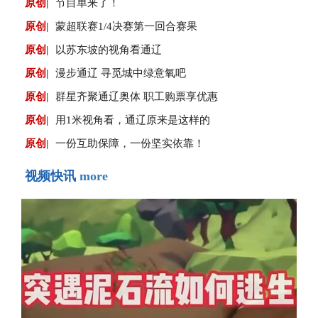
原创|
节目单来了！
原创|
蒙超联赛1/4决赛第一回合赛果
原创|
以苏东坡的视角看通辽
原创|
漫步通辽 寻觅城中绿意氧吧
原创|
群星齐聚通辽奥体 职工购票享优惠
原创|
用1米视角看，通辽原来是这样的
原创|
一份互助保障，一份坚实依靠！
视频快讯
more