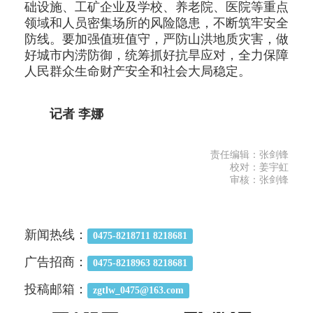
础设施、工矿企业及学校、养老院、医院等重点
领域和人员密集场所的风险隐患，不断筑牢安全
防线。要加强值班值守，严防山洪地质灾害，做
好城市内涝防御，统筹抓好抗旱应对，全力保障
人民群众生命财产安全和社会大局稳定。
记者 李娜
责任编辑：张剑锋
校对：姜宇虹
审核：张剑锋
新闻热线：
0475-8218711 8218681
广告招商：
0475-8218963 8218681
投稿邮箱：
zgtlw_0475@163.com