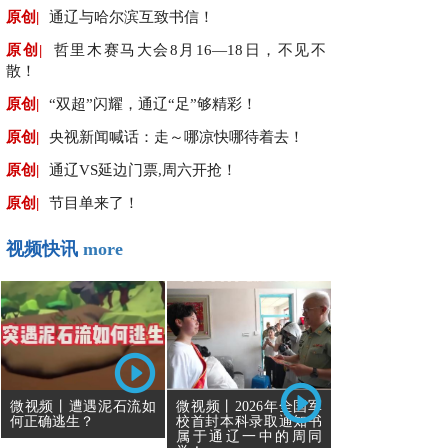
原创|
通辽与哈尔滨互致书信！
原创|
哲里木赛马大会8月16—18日，不见不
散！
原创|
“双超”闪耀，通辽“足”够精彩！
原创|
央视新闻喊话：走～哪凉快哪待着去！
原创|
通辽VS延边门票,周六开抢！
原创|
节目单来了！
视频快讯
more
微视频丨遭遇泥石流如
微视频丨2026年全国军
何正确逃生？
校首封本科录取通知书
属于通辽一中的周同