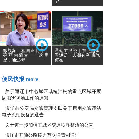
学！
通达主播说｜东北超里
微视频｜祖国正北方，
看通辽：人潮有序 底气
亮丽内蒙古——这里
何在
是，通辽街
便民快报
more
关于通辽市中心城区栽植油松的重点区域开展
病虫害防治工作的通知
通辽市公安局交通管理支队关于启用交通违法
电子抓拍设备的通告
关于进一步加强主城区交通秩序整治的公告
通辽市开通公路接力赛交通管制通告