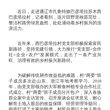
近日，走进通辽市扎鲁特旗巴彦塔拉苏木西
巴彦塔拉村，记者看到，连片田野里秧苗茁壮，
整洁村路旁绿意盎然，处处涌动着乡村振兴的澎
湃活力。
近年来，西巴彦塔拉村党支部积极探索富民
新路径，坚持党建引领，大力推行“党支部+合作
社+企业+农户”发展模式，走出了一条产业兴
旺、治理有效的乡村振兴新路径。
为破解传统耕作效益低的难题，村“两委”班
子成员多次赴山东、浙江等地考察学习。2018
年，由党支部领办的大军粮食种植专业合作社正
式成立。村“两委”班子成员分片包户，深入各族
群众家中走访宣传、召开座谈会征求意见，耐心
解答土地入股后的收益保障、经营管理等疑问，
彻底打消了大家的顾虑。村民自愿以土地入股合