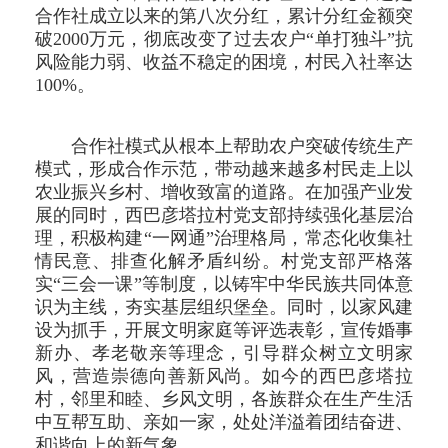
合作社成立以来的第八次分红，累计分红金额突
破2000万元，彻底改变了过去农户“单打独斗”抗
风险能力弱、收益不稳定的困境，村民入社率达
100%。
合作社模式从根本上帮助农户突破传统生产
模式，形成合作示范，带动越来越多村民走上以
农业振兴乡村、增收致富的道路。在加强产业发
展的同时，西巴彦塔拉村党支部持续强化基层治
理，积极构建“一网通”治理格局，常态化收集社
情民意、排查化解矛盾纠纷。村党支部严格落
实“三会一课”等制度，以铸牢中华民族共同体意
识为主线，夯实基层组织堡垒。同时，以家风建
设为抓手，开展文明家庭等评选表彰，宣传婚事
新办、孝老敬亲等理念，引导群众树立文明家
风，营造崇德向善新风尚。如今的西巴彦塔拉
村，邻里和睦、乡风文明，各族群众在生产生活
中互帮互助、亲如一家，处处洋溢着团结奋进、
和谐向上的新气象。