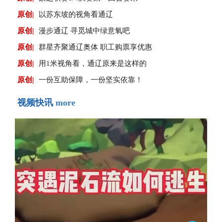
原创|
以苏东坡的视角看通辽
原创|
漫步通辽 寻觅城中绿意氧吧
原创|
群星齐聚通辽奥体 职工购票享优惠
原创|
用1米视角看，通辽原来是这样的
原创|
一份互助保障，一份坚实依靠！
视频快讯
more