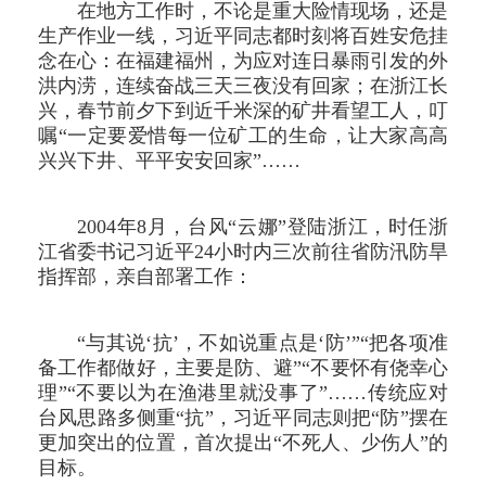
在地方工作时，不论是重大险情现场，还是
生产作业一线，习近平同志都时刻将百姓安危挂
念在心：在福建福州，为应对连日暴雨引发的外
洪内涝，连续奋战三天三夜没有回家；在浙江长
兴，春节前夕下到近千米深的矿井看望工人，叮
嘱“一定要爱惜每一位矿工的生命，让大家高高
兴兴下井、平平安安回家”……
2004年8月，台风“云娜”登陆浙江，时任浙
江省委书记习近平24小时内三次前往省防汛防旱
指挥部，亲自部署工作：
“与其说‘抗’，不如说重点是‘防’”“把各项准
备工作都做好，主要是防、避”“不要怀有侥幸心
理”“不要以为在渔港里就没事了”……传统应对
台风思路多侧重“抗”，习近平同志则把“防”摆在
更加突出的位置，首次提出“不死人、少伤人”的
目标。