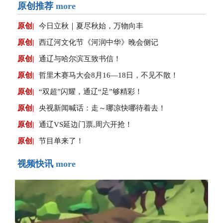
原创推荐
more
原创|
今日立秋｜夏尽秋始，万物向丰
原创|
西辽河文化节《河润中华》晚会侧记
原创|
通辽与哈尔滨互致书信！
原创|
哲里木赛马大会8月16—18日，不见不散！
原创|
“双超”闪耀，通辽“足”够精彩！
原创|
央视新闻喊话：走～哪凉快哪待着去！
原创|
通辽VS延边门票,周六开抢！
原创|
节目单来了！
视频快讯
more