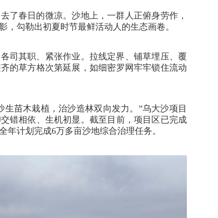
褪去了春日的微凉。沙地上，一群人正俯身劳作，
影，勾勒出初夏时节最鲜活动人的生态画卷。
们各司其职、紧张作业。拉线定界、铺草埋压、覆
整齐的草方格次第延展，如细密罗网牢牢锁住流动
沙生苗木栽植，治沙造林双向发力。”乌大沙项目
柳交错相依、生机初显。截至目前，项目区已完成
亩，全年计划完成6万多亩沙地综合治理任务。