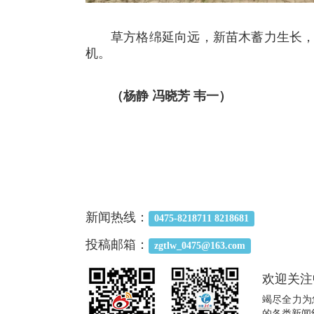
草方格绵延向远，新苗木蓄力生长
机。
（杨静 冯晓芳 韦一）
新闻热线：
0475-8218711 8218681
投稿邮箱：
zgtlw_0475@163.com
欢迎关注
竭尽全力为
的各类新闻