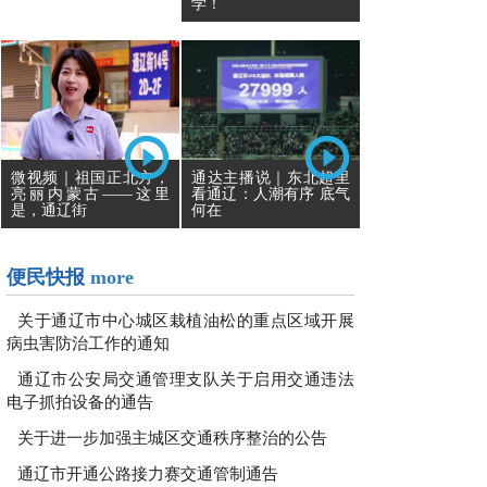
学！
通达主播说｜东北超里
微视频｜祖国正北方，
看通辽：人潮有序 底气
亮丽内蒙古——这里
何在
是，通辽街
便民快报
more
关于通辽市中心城区栽植油松的重点区域开展
病虫害防治工作的通知
通辽市公安局交通管理支队关于启用交通违法
电子抓拍设备的通告
关于进一步加强主城区交通秩序整治的公告
通辽市开通公路接力赛交通管制通告