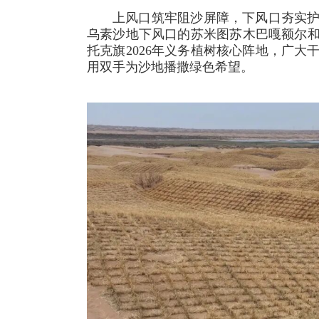
上风口筑牢阻沙屏障，下风口夯实
乌素沙地下风口的苏米图苏木巴嘎额尔
托克旗2026年义务植树核心阵地，广
用双手为沙地播撒绿色希望。