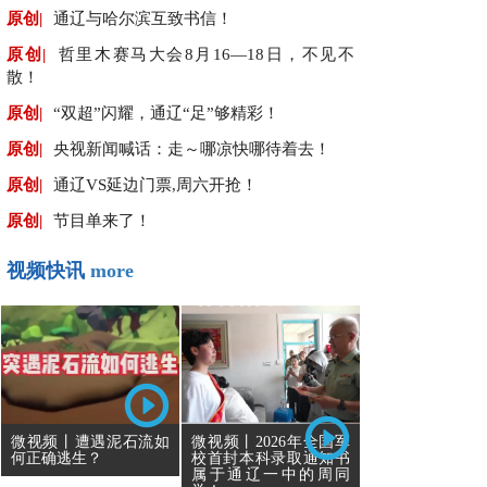
原创|
通辽与哈尔滨互致书信！
原创|
哲里木赛马大会8月16—18日，不见不
散！
原创|
“双超”闪耀，通辽“足”够精彩！
原创|
央视新闻喊话：走～哪凉快哪待着去！
原创|
通辽VS延边门票,周六开抢！
原创|
节目单来了！
视频快讯
more
微视频丨遭遇泥石流如
微视频丨2026年全国军
何正确逃生？
校首封本科录取通知书
属于通辽一中的周同