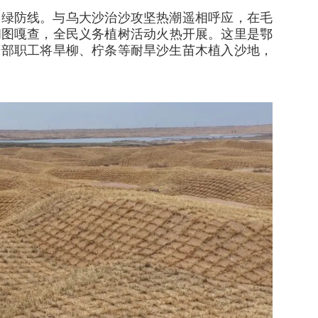
护绿防线。与乌大沙治沙攻坚热潮遥相呼应，在毛
和图嘎查，全民义务植树活动火热开展。这里是鄂
大干部职工将旱柳、柠条等耐旱沙生苗木植入沙地，