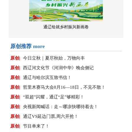
通辽绘就乡村振兴新画卷
原创推荐
more
原创|
今日立秋｜夏尽秋始，万物向丰
原创|
西辽河文化节《河润中华》晚会侧记
原创|
通辽与哈尔滨互致书信！
原创|
哲里木赛马大会8月16—18日，不见不散！
原创|
“双超”闪耀，通辽“足”够精彩！
原创|
央视新闻喊话：走～哪凉快哪待着去！
原创|
通辽VS延边门票,周六开抢！
原创|
节目单来了！