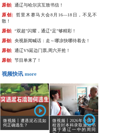
原创|
通辽与哈尔滨互致书信！
原创|
哲里木赛马大会8月16—18日，不见不
散！
原创|
“双超”闪耀，通辽“足”够精彩！
原创|
央视新闻喊话：走～哪凉快哪待着去！
原创|
通辽VS延边门票,周六开抢！
原创|
节目单来了！
视频快讯
more
微视频丨遭遇泥石流如
微视频丨2026年全国军
何正确逃生？
校首封本科录取通知书
属于通辽一中的周同