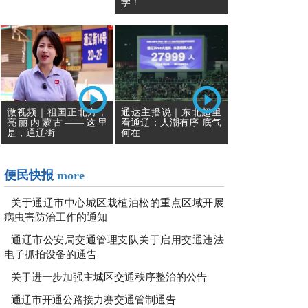
学！
通达主播说｜东北超里
微视频｜祖国正北方，
看通辽：人潮有序 底气
亮丽内蒙古——这里
何在
是，通辽街
便民快报
more
关于通辽市中心城区栽植油松的重点区域开展
病虫害防治工作的通知
通辽市公安局交通管理支队关于启用交通违法
电子抓拍设备的通告
关于进一步加强主城区交通秩序整治的公告
通辽市开通公路接力赛交通管制通告