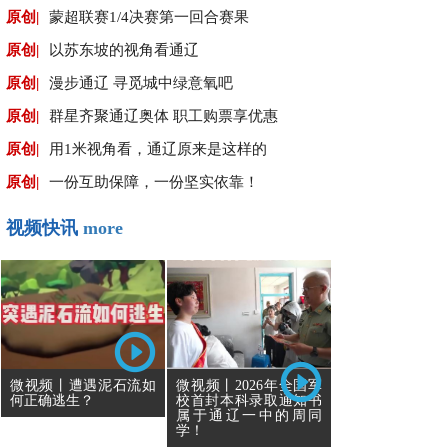
原创|
蒙超联赛1/4决赛第一回合赛果
原创|
以苏东坡的视角看通辽
原创|
漫步通辽 寻觅城中绿意氧吧
原创|
群星齐聚通辽奥体 职工购票享优惠
原创|
用1米视角看，通辽原来是这样的
原创|
一份互助保障，一份坚实依靠！
视频快讯
more
微视频丨遭遇泥石流如
微视频丨2026年全国军
何正确逃生？
校首封本科录取通知书
属于通辽一中的周同
学！