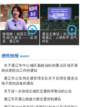
通达主播说｜东北超里
微视频｜祖国正北方，
看通辽：人潮有序 底气
亮丽内蒙古——这里
何在
是，通辽街
便民快报
more
关于通辽市中心城区栽植油松的重点区域开展
病虫害防治工作的通知
通辽市公安局交通管理支队关于启用交通违法
电子抓拍设备的通告
关于进一步加强主城区交通秩序整治的公告
通辽市开通公路接力赛交通管制通告
通辽市2026年全区“光明行”社会公益活动的公