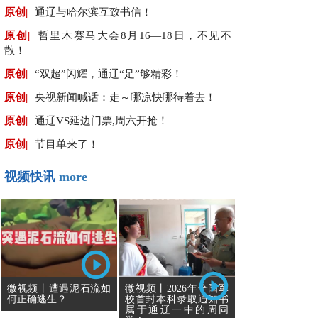
原创|
通辽与哈尔滨互致书信！
原创|
哲里木赛马大会8月16—18日，不见不
散！
原创|
“双超”闪耀，通辽“足”够精彩！
原创|
央视新闻喊话：走～哪凉快哪待着去！
原创|
通辽VS延边门票,周六开抢！
原创|
节目单来了！
视频快讯
more
微视频丨遭遇泥石流如
微视频丨2026年全国军
何正确逃生？
校首封本科录取通知书
属于通辽一中的周同