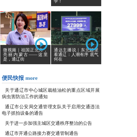
学！
通达主播说｜东北超里
微视频｜祖国正北方，
看通辽：人潮有序 底气
亮丽内蒙古——这里
何在
是，通辽街
便民快报
more
关于通辽市中心城区栽植油松的重点区域开展
病虫害防治工作的通知
通辽市公安局交通管理支队关于启用交通违法
电子抓拍设备的通告
关于进一步加强主城区交通秩序整治的公告
通辽市开通公路接力赛交通管制通告