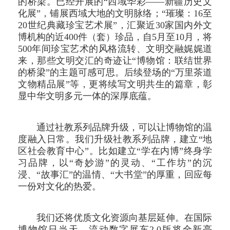
的桥梁。已经开展的“西域华彩——新疆历史文
化展”，铺展西域大地的文明脉络；“璀璨：16至
20世纪典藏珍宝艺术展”，汇聚近30家国内外文
博机构的近400件（套）珍品，自5月至10月，将
500年间珍宝艺术的风格流转、文明交融娓娓道
来，那些文明交汇的奇迹让“博物馆：联结世界
的桥梁”的主题可感可思。后续登场的“万里茶道
文物精品展”等，更将续写文明共生的篇章，彰
显中华文明多元一体的深厚底蕴。
通过社教系列品牌升级，可以让博物馆的温
度融入日常。我们升级社教系列品牌，建立“地
区社会教育中心”。比如建立“学在内博”终身学
习品牌，以“奇妙游”的灵动、“工作坊”的沉
浸、“故事汇”的温情、“大书堂”的厚重，回应每
一份对文化的热爱。
我们还将优质文化资源向基层延伸。在国际
博物馆日当天，流动数字展车2.0版将全新亮