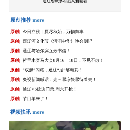
通辽绘就乡村振兴新画卷
原创推荐
more
原创|
今日立秋｜夏尽秋始，万物向丰
原创|
西辽河文化节《河润中华》晚会侧记
原创|
通辽与哈尔滨互致书信！
原创|
哲里木赛马大会8月16—18日，不见不散！
原创|
“双超”闪耀，通辽“足”够精彩！
原创|
央视新闻喊话：走～哪凉快哪待着去！
原创|
通辽VS延边门票,周六开抢！
原创|
节目单来了！
视频快讯
more