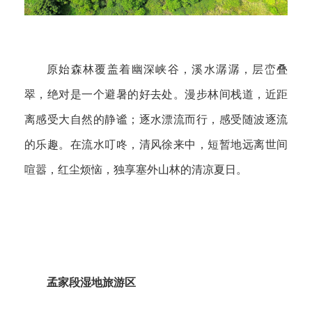
原始森林覆盖着幽深峡谷，溪水潺潺，层峦叠
翠，绝对是一个避暑的好去处。漫步林间栈道，近距
离感受大自然的静谧；逐水漂流而行，感受随波逐流
的乐趣。在流水叮咚，清风徐来中，短暂地远离世间
喧嚣，红尘烦恼，独享塞外山林的清凉夏日。
孟家段湿地旅游区