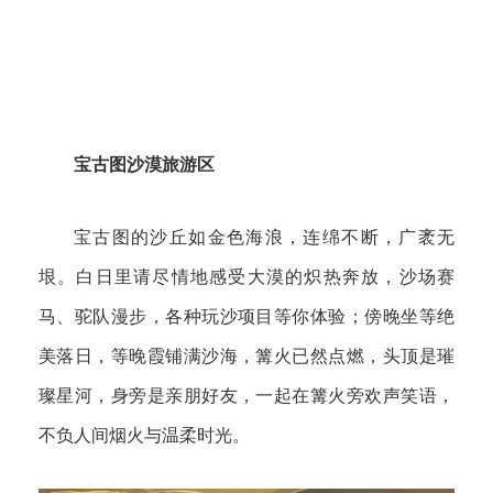
宝古图沙漠旅游区
宝古图的沙丘如金色海浪，连绵不断，广袤无
垠。白日里请尽情地感受大漠的炽热奔放，沙场赛
马、驼队漫步，各种玩沙项目等你体验；傍晚坐等绝
美落日，等晚霞铺满沙海，篝火已然点燃，头顶是璀
璨星河，身旁是亲朋好友，一起在篝火旁欢声笑语，
不负人间烟火与温柔时光。