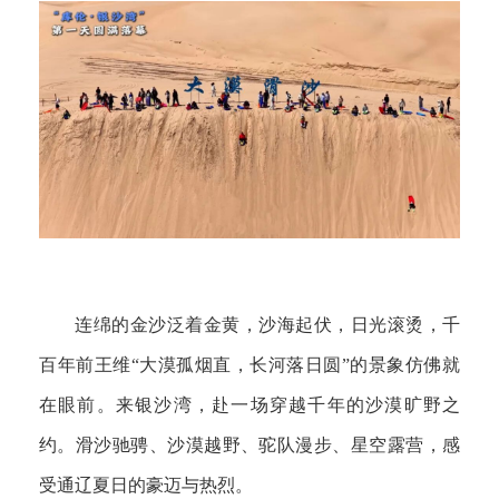
连绵的金沙泛着金黄，沙海起伏，日光滚烫，千
百年前王维“大漠孤烟直，长河落日圆”的景象仿佛就
在眼前。来银沙湾，赴一场穿越千年的沙漠旷野之
约。滑沙驰骋、沙漠越野、驼队漫步、星空露营，感
受通辽夏日的豪迈与热烈。