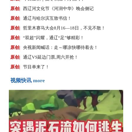
原创|
西辽河文化节《河润中华》晚会侧记
原创|
通辽与哈尔滨互致书信！
原创|
哲里木赛马大会8月16—18日，不见不散！
原创|
“双超”闪耀，通辽“足”够精彩！
原创|
央视新闻喊话：走～哪凉快哪待着去！
原创|
通辽VS延边门票,周六开抢！
原创|
节目单来了！
视频快讯
more