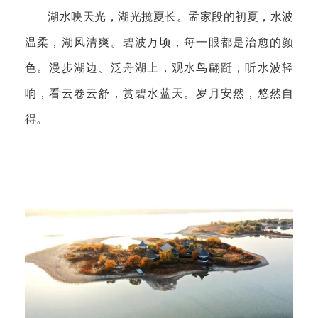
湖水映天光，湖光揽夏长。孟家段的初夏，水波
温柔，湖风清爽。碧波万顷，每一眼都是治愈的颜
色。漫步湖边、泛舟湖上，观水鸟翩跹，听水波轻
响，看云卷云舒，赏碧水蓝天。岁月安然，悠然自
得。