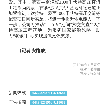
设。其中，蒙西—京津冀±800千伏特高压直流
工程作为内蒙古首条“沙戈荒”大基地外送通道正
加紧推进；达拉特—蒙西1000千伏特高压交流等
配套项目同步实施，将进一步提升输电能力。下
一步，公司将推动“十五五”期间“六交六直”12项
特高压工程落地，为服务国家能源战略、助
力“双碳”目标实现提供更强支撑。
（记者 安路蒙）
责任编辑：王青秀
校对：姜宇虹
审核：张剑锋
新闻热线：
0475-8218711 8218681
广告招商：
0475-8218963 8218681