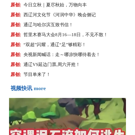
原创|
今日立秋｜夏尽秋始，万物向丰
原创|
西辽河文化节《河润中华》晚会侧记
原创|
通辽与哈尔滨互致书信！
原创|
哲里木赛马大会8月16—18日，不见不散！
原创|
“双超”闪耀，通辽“足”够精彩！
原创|
央视新闻喊话：走～哪凉快哪待着去！
原创|
通辽VS延边门票,周六开抢！
原创|
节目单来了！
视频快讯
more