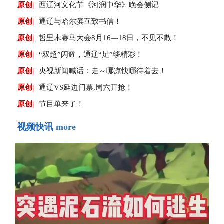
原创|
西辽河文化节《河润中华》晚会侧记
原创|
通辽与哈尔滨互致书信！
原创|
哲里木赛马大会8月16—18日，不见不散！
原创|
“双超”闪耀，通辽“足”够精彩！
原创|
央视新闻喊话：走～哪凉快哪待着去！
原创|
通辽VS延边门票,周六开抢！
原创|
节目单来了！
视频快讯
more