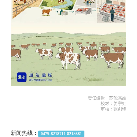
责任编辑：苏伦高娃
校对：姜宇虹
审核：张剑锋
新闻热线：
0475-8218711 8218681