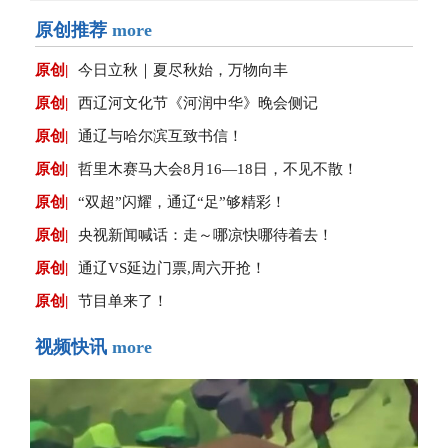
原创推荐
more
原创|
今日立秋｜夏尽秋始，万物向丰
原创|
西辽河文化节《河润中华》晚会侧记
原创|
通辽与哈尔滨互致书信！
原创|
哲里木赛马大会8月16—18日，不见不散！
原创|
“双超”闪耀，通辽“足”够精彩！
原创|
央视新闻喊话：走～哪凉快哪待着去！
原创|
通辽VS延边门票,周六开抢！
原创|
节目单来了！
视频快讯
more