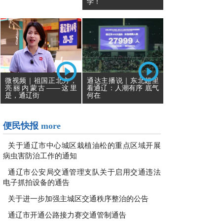
学！
通达主播说｜东北超里
微视频｜祖国正北方，
看通辽：人潮有序 底气
亮丽内蒙古——这里
何在
是，通辽街
便民快报
more
关于通辽市中心城区栽植油松的重点区域开展
病虫害防治工作的通知
通辽市公安局交通管理支队关于启用交通违法
电子抓拍设备的通告
关于进一步加强主城区交通秩序整治的公告
通辽市开通公路接力赛交通管制通告