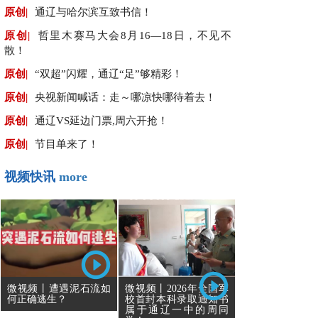
原创|
通辽与哈尔滨互致书信！
原创|
哲里木赛马大会8月16—18日，不见不
散！
原创|
“双超”闪耀，通辽“足”够精彩！
原创|
央视新闻喊话：走～哪凉快哪待着去！
原创|
通辽VS延边门票,周六开抢！
原创|
节目单来了！
视频快讯
more
微视频丨遭遇泥石流如
微视频丨2026年全国军
何正确逃生？
校首封本科录取通知书
属于通辽一中的周同