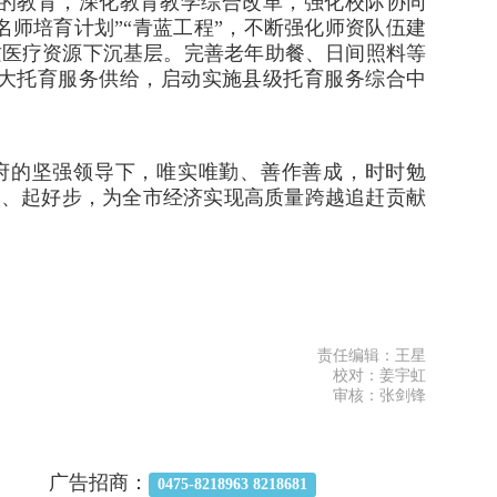
意的教育，深化教育教学综合改革，强化校际协同
名师培育计划”“青蓝工程”，不断强化师资队伍建
质医疗资源下沉基层。完善老年助餐、日间照料等
扩大托育服务供给，启动实施县级托育服务综合中
府的坚强领导下，唯实唯勤、善作善成，时时勉
局、起好步，为全市经济实现高质量跨越追赶贡献
责任编辑：王星
校对：姜宇虹
审核：张剑锋
广告招商：
0475-8218963 8218681