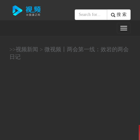
搜 索
Toggle
navigati
>>
视频新闻
>
微视频丨两会第一线：效岩的两会
日记