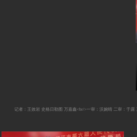
记者：王效岩 史格日勒图 万嘉鑫<br/>一审：沃婉晴 二审：于露