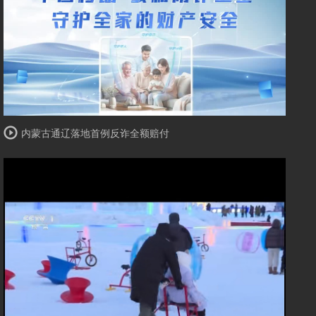
内蒙古通辽落地首例反诈全额赔付