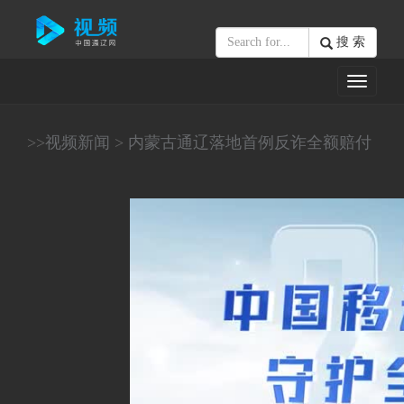
搜 索
Toggle
navigati
>>
视频新闻
>
内蒙古通辽落地首例反诈全额赔付