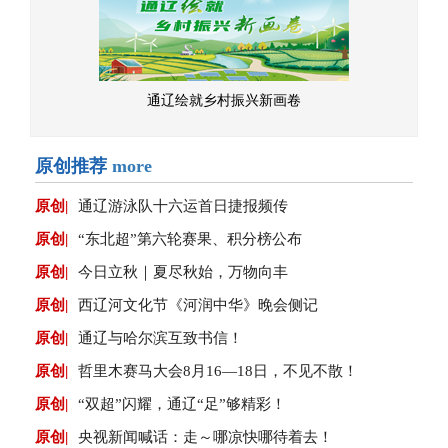
通辽绘就乡村振兴新画卷
原创推荐
more
原创|
通辽游泳队十六运首日捷报频传
原创|
“东北超”第六轮赛果、积分榜公布
原创|
今日立秋｜夏尽秋始，万物向丰
原创|
西辽河文化节《河润中华》晚会侧记
原创|
通辽与哈尔滨互致书信！
原创|
哲里木赛马大会8月16—18日，不见不散！
原创|
“双超”闪耀，通辽“足”够精彩！
原创|
央视新闻喊话：走～哪凉快哪待着去！