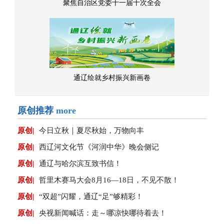
聚焦自治区党委十一届十次全会
通辽绘就乡村振兴新画卷
原创推荐
more
原创|
今日立秋｜夏尽秋始，万物向丰
原创|
西辽河文化节《河润中华》晚会侧记
原创|
通辽与哈尔滨互致书信！
原创|
哲里木赛马大会8月16—18日，不见不散！
原创|
“双超”闪耀，通辽“足”够精彩！
原创|
央视新闻喊话：走～哪凉快哪待着去！