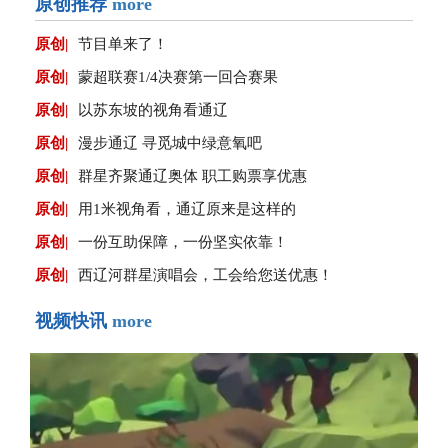
原创推荐
more
原创|
节目单来了！
原创|
蒙超联赛1/4决赛第一回合赛果
原创|
以苏东坡的视角看通辽
原创|
漫步通辽 寻觅城中绿意氧吧
原创|
群星齐聚通辽奥体 职工购票享优惠
原创|
用1米视角看，通辽原来是这样的
原创|
一份互助保障，一份坚实依靠！
原创|
西辽河群星演唱会，工会给您送优惠！
视频快讯
more