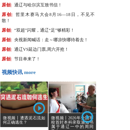
原创|
通辽与哈尔滨互致书信！
原创|
哲里木赛马大会8月16—18日，不见不
散！
原创|
“双超”闪耀，通辽“足”够精彩！
原创|
央视新闻喊话：走～哪凉快哪待着去！
原创|
通辽VS延边门票,周六开抢！
原创|
节目单来了！
视频快讯
more
微视频丨遭遇泥石流如
微视频丨2026年全国军
何正确逃生？
校首封本科录取通知书
属于通辽一中的周同