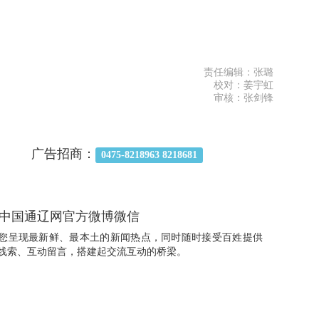
责任编辑：张璐
校对：姜宇虹
审核：张剑锋
广告招商：
0475-8218963 8218681
中国通辽网官方微博微信
您呈现最新鲜、最本土的新闻热点，同时随时接受百姓提供
线索、互动留言，搭建起交流互动的桥梁。