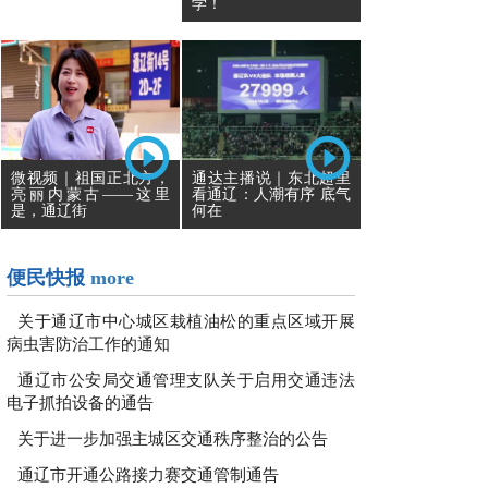
学！
通达主播说｜东北超里
微视频｜祖国正北方，
看通辽：人潮有序 底气
亮丽内蒙古——这里
何在
是，通辽街
便民快报
more
关于通辽市中心城区栽植油松的重点区域开展
病虫害防治工作的通知
通辽市公安局交通管理支队关于启用交通违法
电子抓拍设备的通告
关于进一步加强主城区交通秩序整治的公告
通辽市开通公路接力赛交通管制通告