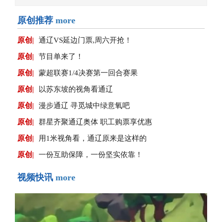
原创推荐
more
原创|
通辽VS延边门票,周六开抢！
原创|
节目单来了！
原创|
蒙超联赛1/4决赛第一回合赛果
原创|
以苏东坡的视角看通辽
原创|
漫步通辽 寻觅城中绿意氧吧
原创|
群星齐聚通辽奥体 职工购票享优惠
原创|
用1米视角看，通辽原来是这样的
原创|
一份互助保障，一份坚实依靠！
视频快讯
more